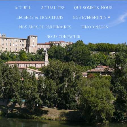
ACCUEIL
ACTUALITÉS
QUI SOMMES-NOUS
LÉGENDE & TRADITIONS
NOS EVENEMENTS
NOS AMIS ET PARTENAIRES
TÉMOIGNAGES
NOUS CONTACTER