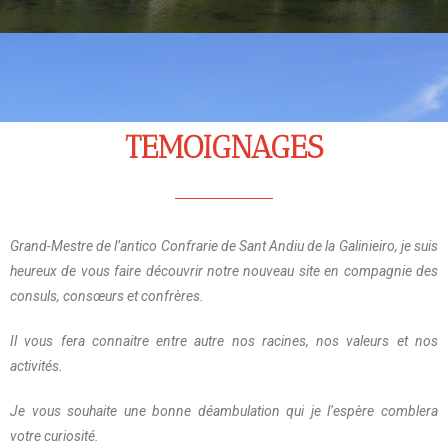
TEMOIGNAGES
Grand-Mestre de l’antico Confrarie de Sant Andiu de la Galinieiro, je suis
heureux de vous faire découvrir notre nouveau site en compagnie des
consuls, consœurs et confrères.
Il vous fera connaitre entre autre nos racines, nos valeurs et nos
activités.
Je vous souhaite une bonne déambulation qui je l’espère comblera
votre curiosité.